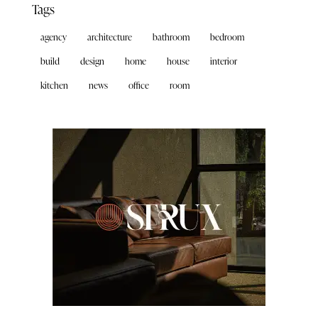
Tags
agency
architecture
bathroom
bedroom
build
design
home
house
interior
kitchen
news
office
room