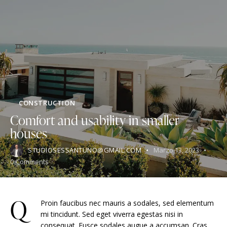
CONSTRUCTION
Comfort and usability in smaller
houses
STUDIOSESSANTUNO@GMAIL.COM
Marzo 13, 2023
0
Comments
Q
Proin faucibus nec mauris a sodales, sed elementum
mi tincidunt. Sed eget viverra egestas nisi in
consequat. Fusce sodales augue a accumsan. Cras