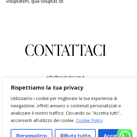
voluptatem, quia voluptas sit.
CONTATTACI
info@nododesign.it
3483887552
Rispettiamo la tua privacy
via Carlo Severini 36 Roma
Solo su appuntamento
Utilizziamo i cookie per migliorare la tua esperienza di
navigazione, offrirti annunci o contenuti personalizzati e
analizzare il nostro traffico. Cliccando su "Accetta tutti",
acconsenti all'utilizzo dei cookie.
Cookie Policy
Copyright: Nodo Design Tutti i diritti riservati Informativa sui
cookie (UE) P.IVA 04835300270 politica sulla
Personalizza
Rifiuta tutto
Accetta